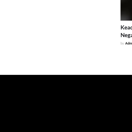
Kead
Neg
by
Adm