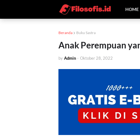
HOME
Beranda
Buku Sastra
Anak Perempuan yan
by
Admin
-
Oktober 28, 2022