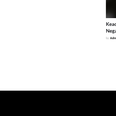
Kead
Neg
by
Adm