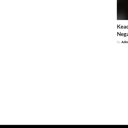
Kead
Neg
by
Adm