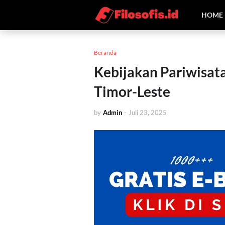
HOME
Beranda
Kebijakan Pariwisata
Timor-Leste
by
Admin
-
Juli 23, 2025