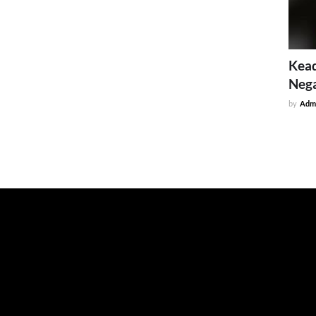
Kead
Neg
by
Adm