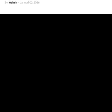
by
Admin
-
Januari 02, 2026