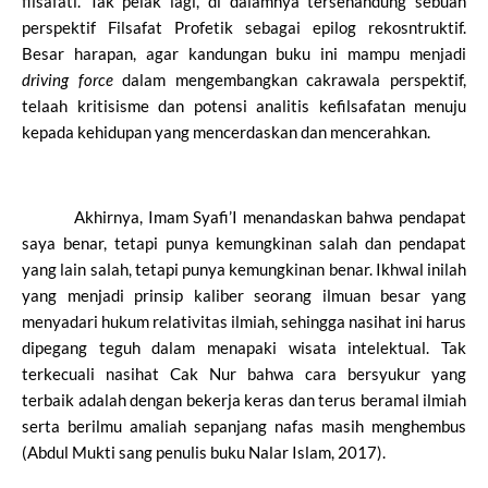
filsafati. Tak pelak lagi, di dalamnya tersenandung sebuah
perspektif Filsafat Profetik sebagai epilog rekosntruktif.
Besar harapan, agar kandungan buku ini mampu menjadi
driving force
dalam mengembangkan cakrawala perspektif,
telaah kritisisme dan potensi analitis kefilsafatan menuju
kepada kehidupan yang mencerdaskan dan mencerahkan.
Akhirnya, Imam Syafi’I menandaskan bahwa pendapat
saya benar, tetapi punya kemungkinan salah dan pendapat
yang lain salah, tetapi punya kemungkinan benar. Ikhwal inilah
yang menjadi prinsip kaliber seorang ilmuan besar yang
menyadari hukum relativitas ilmiah, sehingga nasihat ini harus
dipegang teguh dalam menapaki wisata intelektual. Tak
terkecuali nasihat Cak Nur bahwa cara bersyukur yang
terbaik adalah dengan bekerja keras dan terus beramal ilmiah
serta berilmu amaliah sepanjang nafas masih menghembus
(Abdul Mukti sang penulis buku Nalar Islam, 2017).