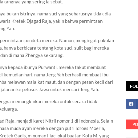
akangnya yang sering ia sebut.
a bukan istrinya, nama suci yang seharusnya tidak dia
ewaris Kretek Djagad Raja, yakin bahwa permintaan
ng Yah.
i permintaan pendeta mereka. Namun, mengingat pukulan
, hanya berbicara tentang kota suci, sulit bagi mereka
 dan di mana Zhengya sekarang.
anya kepada ibunya Purwanti, mereka takut membuat
di kemudian hari, nama Jeng Yah berhasil membuat ibu
mba melawan malaikat maut, dan dengan pesan kecil dari
FO
alanan ke pelosok Jawa untuk mencari Jeng Yah.
engya memungkinkan mereka untuk secara tidak
keluarga.
d Raja, menjadi karet Nitril nomor 1 di Indonesia. Selain
PO
a masa muda ayah mereka dengan putri Idroes Moeria,
Kretek Gadis, minuman lilac lokal buatan Kota M, yang