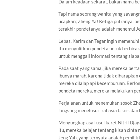
Dalam keadaan sekarat, bukan nama bel
Tapi nama seorang wanita yang sayangny
ucapkan; Zheng Ya! Ketiga putranya, p
terakhir pendetanya adalah menemui Je
Lebas, Karim dan Tegar ingin memenuh
itu menyulitkan pendeta untuk berbicara
untuk menggali informasi tentang siapa
Pada saat yang sama, jika mereka bert
ibunya marah, karena tidak diharapkan 
mereka dilalap api kecemburuan. Berlo
pendeta mereka, mereka melakukan perj
Perjalanan untuk menemukan sosok Zh
langsung menelusuri rahasia bisnis dan 
Mengungkap asal-usul karet Nitril Djaga
itu, mereka belajar tentang kisah cint
Jeng Yah, yang ternyata adalah pemilik 