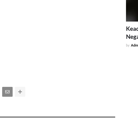
Kead
Neg
by
Adm